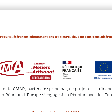
arques
Les joyaux
Produits
Références clients
La
roduits
Références clients
Mentions légales
Politique de confidentialité
Pol
 et la CMAR, partenaire principal, ce projet est cofinan
ion Réunion. L'Europe s'engage à La Réunion avec les Fo