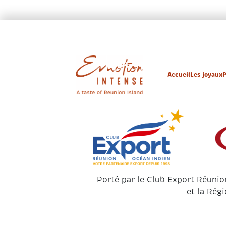
EN / FR
Accueil
Nos m
Accueil
Les joyaux
P
Porté par le Club Export Réunion
et la Rég