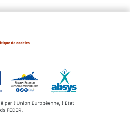
bels du groupement
Contact
itique de cookies
cé par l'Union Européenne, l'Etat
nds FEDER.